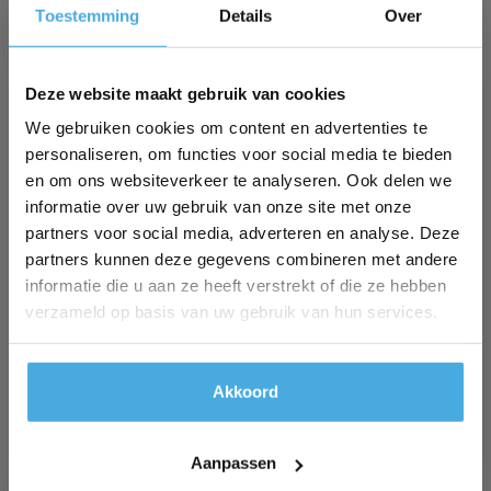
Toestemming
Details
Over
✕
Woning- en project stoffering
Deze website maakt gebruik van cookies
We gebruiken cookies om content en advertenties te
Dakbedekking
personaliseren, om functies voor social media te bieden
en om ons websiteverkeer te analyseren. Ook delen we
informatie over uw gebruik van onze site met onze
Isolatie
partners voor social media, adverteren en analyse. Deze
partners kunnen deze gegevens combineren met andere
informatie die u aan ze heeft verstrekt of die ze hebben
Bouw, landbouw, industrie
verzameld op basis van uw gebruik van hun services.
Interieur-, scheeps- & standbouw
Akkoord
Aanpassen
Tuinprojecten, zwembadbouw