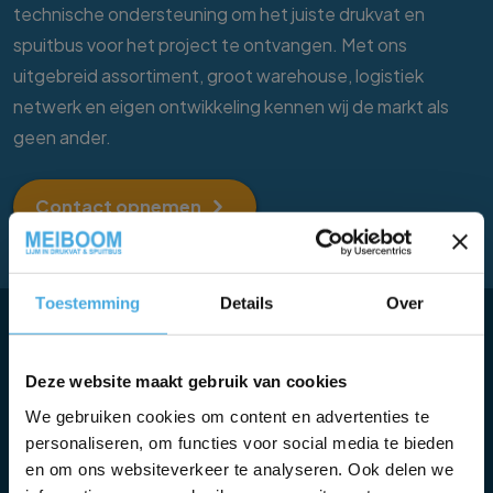
technische ondersteuning om het juiste drukvat en
spuitbus voor het project te ontvangen. Met ons
uitgebreid assortiment, groot warehouse, logistiek
netwerk en eigen ontwikkeling kennen wij de markt als
geen ander.
Contact opnemen
Toestemming
Details
Over
✕
Marktleider in de
Deze website maakt gebruik van cookies
We gebruiken cookies om content en advertenties te
Benelux
personaliseren, om functies voor social media te bieden
en om ons websiteverkeer te analyseren. Ook delen we