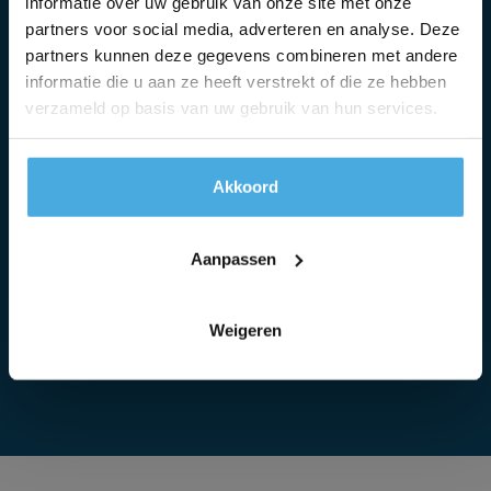
informatie over uw gebruik van onze site met onze
partners voor social media, adverteren en analyse. Deze
partners kunnen deze gegevens combineren met andere
Voor 15:00 uur besteld
informatie die u aan ze heeft verstrekt of die ze hebben
dezelfde dag verzonden in Nederland &
verzameld op basis van uw gebruik van hun services.
Belgie
Klantenservice 100% bereikbaar
Akkoord
tijdens kantooruren via telefoon, Whatsapp
en Email
Aanpassen
Vertegenwoordiger op locatie
voor specialistische ondersteuning en advies
Weigeren
op maat