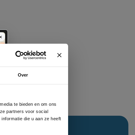
✕
Over
 media te bieden en om ons
ze partners voor social
nformatie die u aan ze heeft