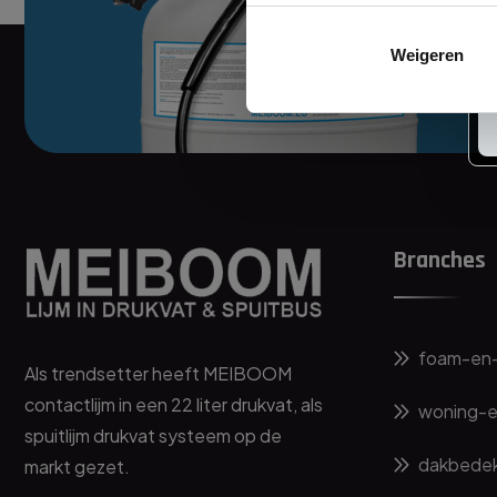
Weigeren
Branches
foam-en-
Als trendsetter heeft MEIBOOM
contactlijm in een 22 liter drukvat, als
woning-e
spuitlijm drukvat systeem op de
dakbedek
markt gezet.