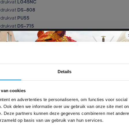
drukvat
LG45NC
drukvat
DS-808
drukvat
PU55
drukvat
DS-715
spuitbus
STICKY STUFF NC
 spuitbus
UNICONTACT
spuitbus
LG25X
spuitbus
LG35
spuitbus
LG45NC
Details
spuitbus
CITRUS CLEANER
 van cookies
ent en advertenties te personaliseren, om functies voor social
. Ook delen we informatie over uw gebruik van onze site met on
e. Deze partners kunnen deze gegevens combineren met andere i
erzameld op basis van uw gebruik van hun services.