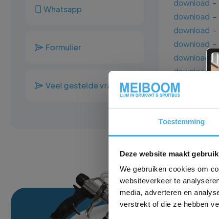
download
- 
Whatsapp
download
- 
download
- 
download
- 
Formulier
download
- 
download
-
download
- 
Veel gestelde vragen
download
- 
download
- 
Toestemming
download
- 
Deze website maakt gebruik
We gebruiken cookies om cont
websiteverkeer te analyseren
media, adverteren en analys
verstrekt of die ze hebben v