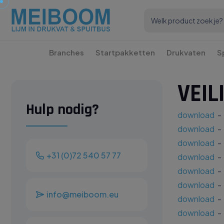
Branches
Startpakketten
Drukvaten
S
VEIL
Hulp nodig?
download
-
download
- 
download
- 
+31 (0)72 540 57 77
download
- 
download
- 
download
- 
info@meiboom.eu
download
- 
download
- 