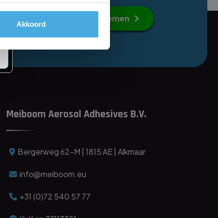
Contact opnemen
Akkoord
Meiboom Aerosol Adhesives B.V.
Bergerweg 62-M | 1815 AE | Alkmaar
info@meiboom.eu
+31 (0)72 540 57 77