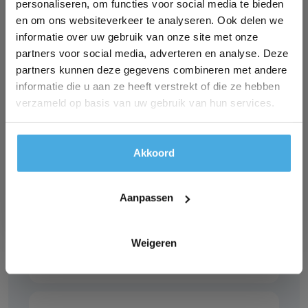
personaliseren, om functies voor social media te bieden
en om ons websiteverkeer te analyseren. Ook delen we
Branches
informatie over uw gebruik van onze site met onze
partners voor social media, adverteren en analyse. Deze
partners kunnen deze gegevens combineren met andere
informatie die u aan ze heeft verstrekt of die ze hebben
Foam en stoffering
verzameld op basis van uw gebruik van hun services.
Woning- en project stoffering
Akkoord
Aanpassen
Dakbedekking
Weigeren
Isolatie