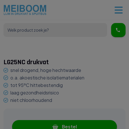
LG25NC drukvat
snel drogend, hoge hechtwaarde
o.a. akoestische isolatiematerialen
tot 95ºC hittebestendig
laag gezondheidsrisico
niet chloorhoudend
Bestel