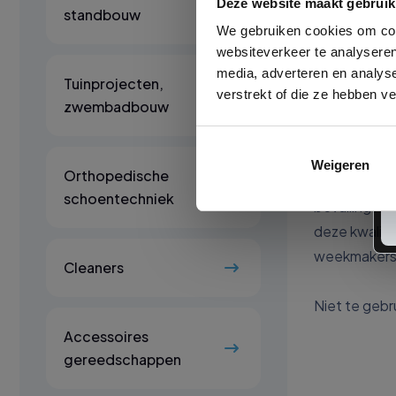
Deze website maakt gebruik
Product oms
standbouw
We gebruiken cookies om cont
MEIBOOM LG25
websiteverkeer te analyseren
technologie 
media, adverteren en analys
minimaal sch
Tuinprojecten,
verstrekt of die ze hebben v
zwembadbouw
en een snell
MEIBOOM LG25
Weigeren
Orthopedische
directe hec
schoentechniek
bevuiling he
deze kwalite
weekmakers w
Cleaners
Niet te gebr
Accessoires
gereedschappen