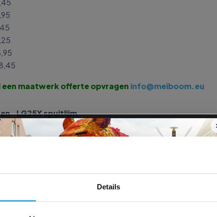
,45
,95
,45
,25
8,95
8,45
jd een maatwerk offerte opvragen
info@meiboom.eu
en LG25X spuitlijm
aal
spaanplaat, multiplex, HPL, ABS band
ering
, leer, polyether, (onder) tapijt, vilt, textiel
Details
talen, meeste plastics, karton, rubber, beton