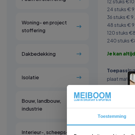
12 stuks €10
24 stuks € 9
36 stuks € 9
Woning- en project
48 stuks € 9
stoffering
120 stuks €
240 stuks €
Je kan alti
Dakbedekking
Toepassing
Isolatie
plaat materi
• o.a. MDF, 
foam & stoff
Bouw, landbouw,
• o.a. stoffen
industrie
algemeen
Toestemming
• diverse me
Interieur-, scheeps- &