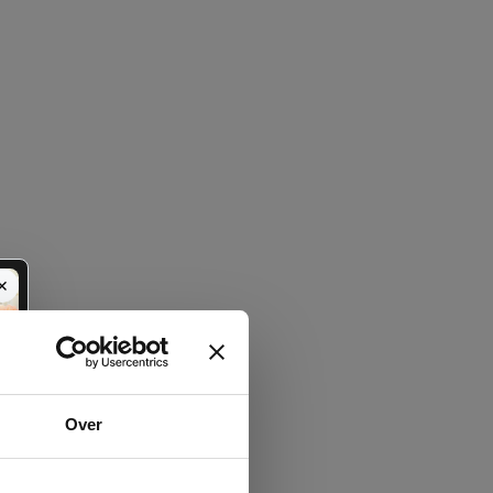
✕
Over