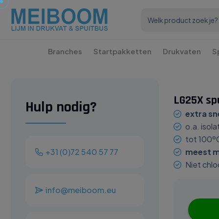
Branches
Startpakketten
Drukvaten
S
LG25X sp
Hulp nodig?
extra sn
o.a. isola
tot 100º
+31 (0)72 540 57 77
meest mi
Niet chl
info@meiboom.eu