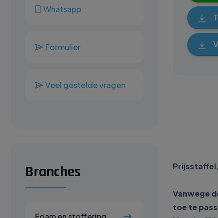
Whatsapp
T
V
Formulier
Veel gestelde vragen
Prijsstaffe
Branches
Vanwege de 
toe te pas
Foam en stoffering