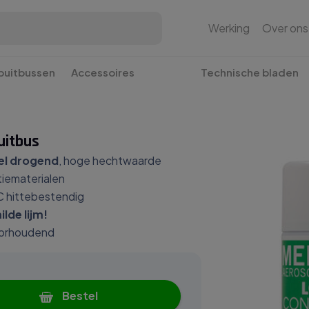
Werking
Over ons
puitbussen
Accessoires
Technische bladen
uitbus
el drogend
, hoge hechtwaarde
tiematerialen
C hittebestendig
lde lijm!
oorhoudend
Bestel