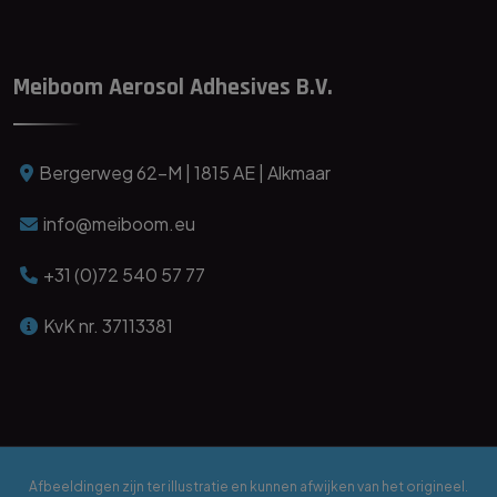
Meiboom Aerosol Adhesives B.V.
Bergerweg 62-M | 1815 AE | Alkmaar
info@meiboom.eu
+31 (0)72 540 57 77
KvK nr. 37113381
Afbeeldingen zijn ter illustratie en kunnen afwijken van het origineel.